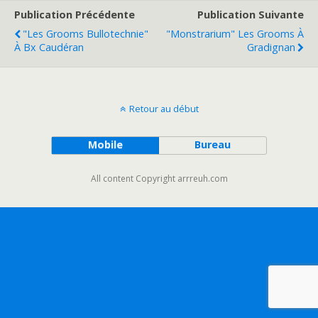
Publication Précédente
Publication Suivante
"Les Grooms Bullotechnie"
"Monstrarium" Les Grooms À
À Bx Caudéran
Gradignan
Retour au début
Mobile
Bureau
All content Copyright arrreuh.com