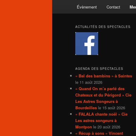
Évènement
Contact
Men
ACTUALITÉS DES SPECTACLES
AGENDA DES SPECTACLES
« Bal des bambins » à Saintes
le 11 août 2026
« Quand On m’a parlé des
Chateaux et du Périgord » Cie
Les Astres Songeurs à
Bourdeilles
le 15 août 2026
« FALALA chante noël » Cie
Les astres songeurs à
Montpon
le 20 août 2026
« Récup à sons » Vincent