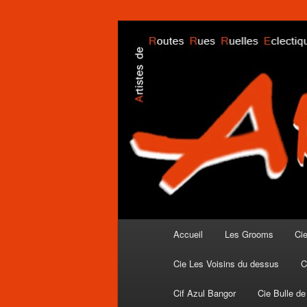
Aller
promotion du spectacle jeune p
au
contenu
arrreuh.com
principal
Menu
Accueil
Les Grooms
Cie
principal
Cie Les Voisins du dessus
C
Cif Azul Bangor
Cie Bulle de