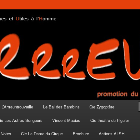
ublic
 L’Arrreuhtrouvaille
Le Bal des Bambins
Cie Zygoptère
ie Les Astres Songeurs
Vincent Macias
Cie théâtre du Figuier
 Notes
Cie La Dame du Cirque
Brochure
Actions ALSH