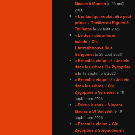
Macias à Monein
le 23 août
2026
« L’enfant qui voulait être petit
prince » Théâtre du Figuier à
Toulenne
le 29 août 2026
« Le désir des ailes en
balade » Cie
L’Arrreuhtrouvaille à
Sanguinet
le 29 août 2026
« Ernest le violon »/ »Une vie
dans les arbres Cie Zygoptère
à
le 18 septembre 2026
« Ernest le violon »/ »Une vie
dans les arbres » Cie
Zygoptère à Verrieres
le 19
septembre 2026
« Récup à sons » Vincent
Macias à St Sauvent
le 19
septembre 2026
« Ernest le violon » Cie
Zygoptère à Soignolles en