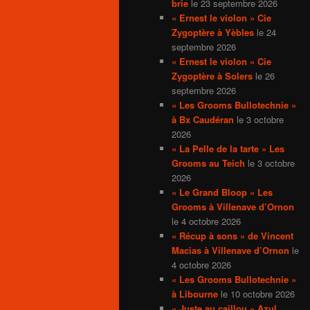
brie
le 23 septembre 2026
« Ernest le violon » Cie
Zygoptère à Yèbles
le 24
septembre 2026
« Ernest le violon » Cie
Zygoptère à Solers
le 26
septembre 2026
« Les Grooms Bullotechnie »
à Bx Caudéran
le 3 octobre
2026
« La Pelle de la tarte » Les
Grooms au Teich
le 3 octobre
2026
« Le Grand Bloop » Les
Grooms à Villenave d’Ornon
le 4 octobre 2026
« Récup à sons » de Vincent
Macias à Villenave d’Ornon
le
4 octobre 2026
« Les Grooms Bullotechnie »
à Libourne
le 10 octobre 2026
« Juste au caillou » Azul