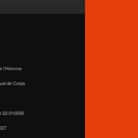
our l’Homme
aud de Corps
-R-22-010556
/027