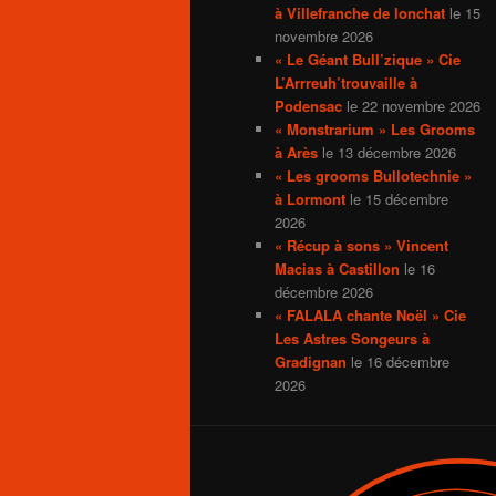
à Villefranche de lonchat
le 15
novembre 2026
« Le Géant Bull’zique » Cie
L’Arrreuh’trouvaille à
Podensac
le 22 novembre 2026
« Monstrarium » Les Grooms
à Arès
le 13 décembre 2026
« Les grooms Bullotechnie »
à Lormont
le 15 décembre
2026
« Récup à sons » Vincent
Macias à Castillon
le 16
décembre 2026
« FALALA chante Noël » Cie
Les Astres Songeurs à
Gradignan
le 16 décembre
2026