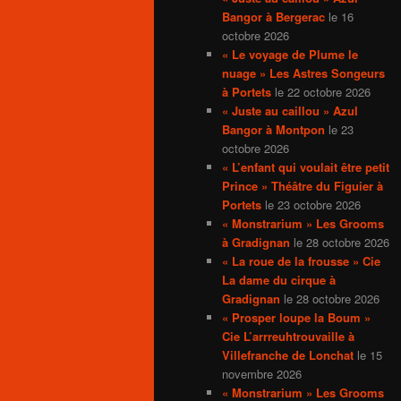
Bangor à Bergerac
le 16
octobre 2026
« Le voyage de Plume le
nuage » Les Astres Songeurs
à Portets
le 22 octobre 2026
« Juste au caillou » Azul
Bangor à Montpon
le 23
octobre 2026
« L’enfant qui voulait être petit
Prince » Théâtre du Figuier à
Portets
le 23 octobre 2026
« Monstrarium » Les Grooms
à Gradignan
le 28 octobre 2026
« La roue de la frousse » Cie
La dame du cirque à
Gradignan
le 28 octobre 2026
« Prosper loupe la Boum »
Cie L’arrreuhtrouvaille à
Villefranche de Lonchat
le 15
novembre 2026
« Monstrarium » Les Grooms